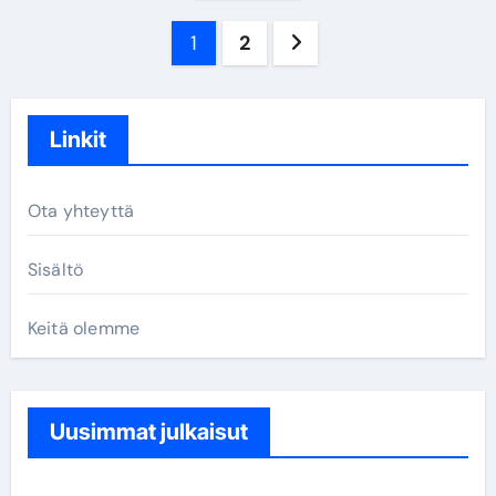
Posts
1
2
pagination
Linkit
Ota yhteyttä
Sisältö
Keitä olemme
Uusimmat julkaisut