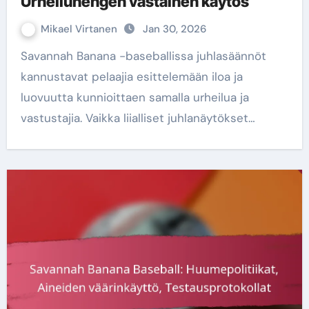
Urheiluhengen vastainen käytös
Mikael Virtanen
Jan 30, 2026
Savannah Banana -baseballissa juhlasäännöt
kannustavat pelaajia esittelemään iloa ja
luovuutta kunnioittaen samalla urheilua ja
vastustajia. Vaikka liialliset juhlanäytökset…