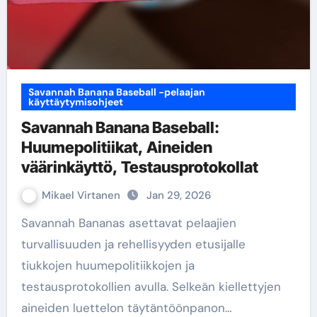
Savannah Banana Baseball -pelaajan
käyttäytymisohjeet
Savannah Banana Baseball:
Huumepolitiikat, Aineiden
väärinkäyttö, Testausprotokollat
Mikael Virtanen
Jan 29, 2026
Savannah Bananas asettavat pelaajien
turvallisuuden ja rehellisyyden etusijalle
tiukkojen huumepolitiikkojen ja
testausprotokollien avulla. Selkeän kiellettyjen
aineiden luettelon täytäntöönpanon…