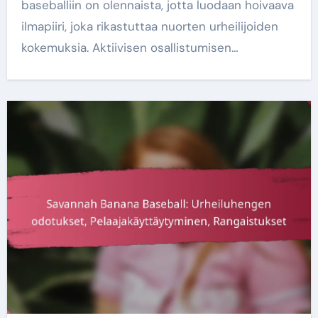
baseballiin on olennaista, jotta luodaan hoivaava
ilmapiiri, joka rikastuttaa nuorten urheilijoiden
kokemuksia. Aktiivisen osallistumisen…