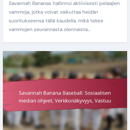
Savannah Bananas hallinnoi aktiivisesti pelaajien
vammoja, jotka voivat vaikuttaa heidän
suoritukseensa tällä kaudella, mikä tekee
vammojen seurannasta olennaista…