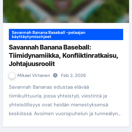
Savannah Banana Baseball -pelaajan
käyttäytymisohjeet
Savannah Banana Baseball:
Tiimidynamiikka, Konfliktinratkaisu,
Johtajuusroolit
Mikael Virtanen
Feb 2, 2026
Savannah Bananas edustaa elävää
tiimikulttuuria, jossa yhteistyö, viestintä ja
yhteisöllisyys ovat heidän menestyksensä
keskiössä. Avoimen vuoropuhelun ja tunneälyn…