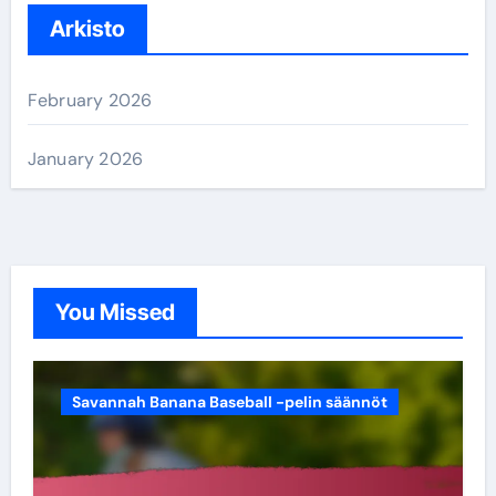
c
Arkisto
h
f
February 2026
o
r
January 2026
:
You Missed
Savannah Banana Baseball -pelin säännöt