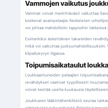
Vammojen vaikutus joukk
Vammat voivat merkittävästi vaikuttaa Sava
koskevat avainpelaajia. Keskeisten urheilijo
voi johtaa mahdollisiin tappioihin tärkeissä 
Esimerkiksi äskettäinen takareiden revähd
mikä voi vaikuttaa juoksumahdollisuuksii
kilpailukyvyn liigassa.
Toipumisaikataulut loukkaa
Loukkaantuneiden pelaajien toipumisaikat
revähdykset vaativat tyypillisesti muutam
voivat kestää useita kuukausia täydellisee
Joukkueen lääkintähenkilöstö seuraa tarkast
odotetuista paluupäivistä. Pelaajia kannu