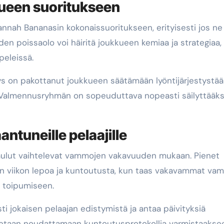
ueen suoritukseen
nnah Bananasin kokonaissuoritukseen, erityisesti jos ne
iden poissaolo voi häiritä joukkueen kemiaa ja strategiaa,
peleissä.
ys on pakottanut joukkueen säätämään lyöntijärjestystää
n. Valmennusryhmän on sopeuduttava nopeasti säilyttääk
ntuneille pelaajille
aulut vaihtelevat vammojen vakavuuden mukaan. Pienet
an viikon lepoa ja kuntoutusta, kun taas vakavammat va
n toipumiseen.
i jokaisen pelaajan edistymistä ja antaa päivityksiä
stetaan noudattamaan kuntoutusprotokollia varmistaakse