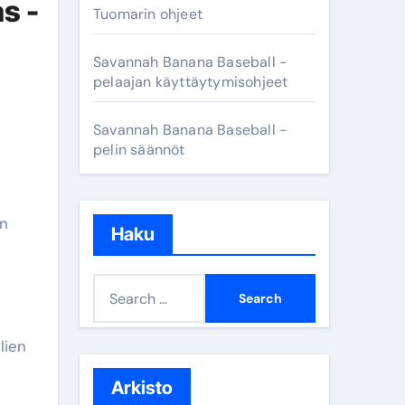
s -
Tuomarin ohjeet
Savannah Banana Baseball -
pelaajan käyttäytymisohjeet
Savannah Banana Baseball -
pelin säännöt
an
Haku
S
e
a
lien
r
c
Arkisto