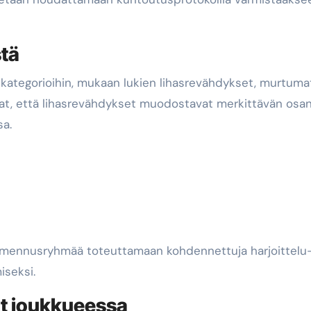
stä
kategorioihin, mukaan lukien lihasrevähdykset, murtumat
avat, että lihasrevähdykset muodostavat merkittävän osa
sa.
lmennusryhmää toteuttamaan kohdennettuja harjoittelu-
iseksi.
it joukkueessa