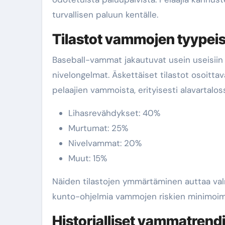
turvallisen paluun kentälle.
Tilastot vammojen tyypei
Baseball-vammat jakautuvat usein useisiin 
nivelongelmat. Äskettäiset tilastot osoitt
pelaajien vammoista, erityisesti alavartalos
Lihasrevähdykset: 40%
Murtumat: 25%
Nivelvammat: 20%
Muut: 15%
Näiden tilastojen ymmärtäminen auttaa va
kunto-ohjelmia vammojen riskien minimoim
Historialliset vammatrend