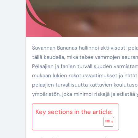
Savannah Bananas hallinnoi aktiivisesti pelaajien vammoja, jotka voivat vaikuttaa heidän suoritukseensa
tällä kaudella, mikä tekee vammojen seura
Pelaajien ja fanien turvallisuuden varmista
mukaan lukien rokotusvaatimukset ja hätäti
pelaajien turvallisuutta kattavien koulutus
ympäristön, joka minimoi riskejä ja edistää y
Key sections in the article: