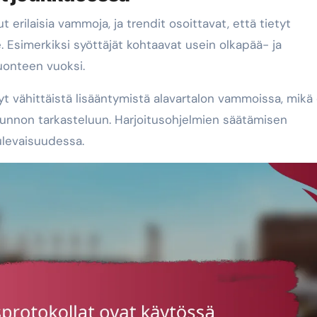
 erilaisia vammoja, ja trendit osoittavat, että tietyt
le. Esimerkiksi syöttäjät kohtaavat usein olkapää- ja
uonteen vuoksi.
t vähittäistä lisääntymistä alavartalon vammoissa, mikä
 kunnon tarkasteluun. Harjoitusohjelmien säätämisen
ulevaisuudessa.