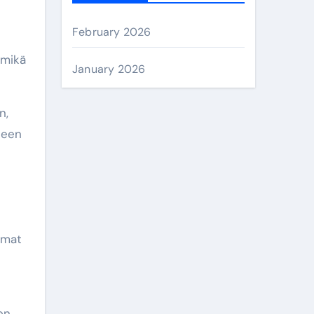
h
f
February 2026
o
 mikä
r
January 2026
:
n,
seen
mmat
en