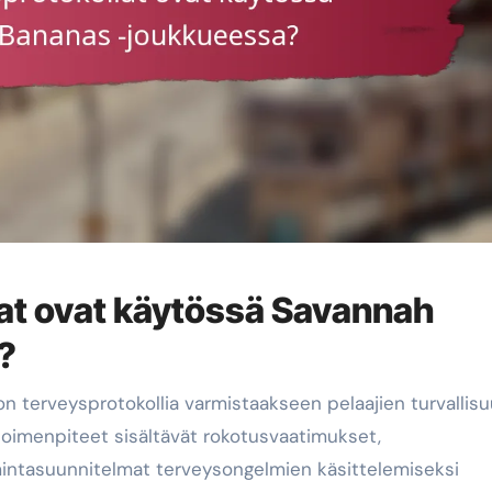
lat ovat käytössä Savannah
?
n terveysprotokollia varmistaakseen pelaajien turvallis
 toimenpiteet sisältävät rokotusvaatimukset,
imintasuunnitelmat terveysongelmien käsittelemiseksi