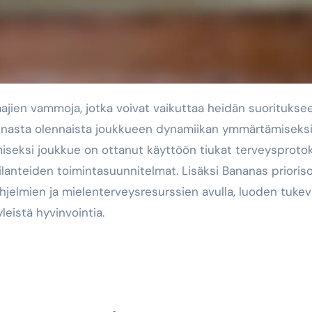
nnasta olennaista joukkueen dynamiikan ymmärtämiseksi
miseksi joukkue on ottanut käyttöön tiukat terveysprotok
lanteiden toimintasuunnitelmat. Lisäksi Bananas prioriso
ohjelmien ja mielenterveysresurssien avulla, luoden tuke
leistä hyvinvointia.