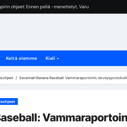
steiden tarkastukset, Kentän ylläpito, Turvavarusteet
-alue, Perusjuoksu, Iskut
tosäännöt, Lyöntijärjestys, Vaihdot
araportointi, terveysprotokollat, pelaajien turvallisuus
iaalisen median ohjeet, Verkkonäkyvyys, Vastuu
Keitä olemme
Kieli
rin ohjeet: Signaalimekaniikat, päätökset, viestintä
allisuusmääräykset, Pelaajien käyttäytyminen, Yleisön vuoro
isohjeet
Savannah Banana Baseball: Vammaraportointi, terveysprotokollat,
isohjeet
aseball: Vammaraportoint