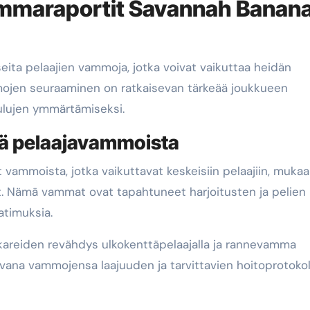
ammaraportit Savannah Banana
 useita pelaajien vammoja, jotka voivat vaikuttaa heidän
mojen seuraaminen on ratkaisevan tärkeää joukkueen
ulujen ymmärtämiseksi.
tä pelaajavammoista
vammoista, jotka vaikuttavat keskeisiin pelaajiin, muka
t. Nämä vammat ovat tapahtuneet harjoitusten ja pelien
atimuksia.
akareiden revähdys ulkokenttäpelaajalla ja rannevamma
avana vammojensa laajuuden ja tarvittavien hoitoprotokol