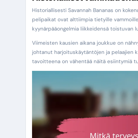
Historiallisesti Savannah Bananas on kokenut
pelipaikat ovat alttiimpia tietyille vammoil
kyynärpääongelmia liikkeidensä toistuvan l
Viimeisten kausien aikana joukkue on nähny
johtanut harjoituskäytäntöjen ja pelaajien
tavoitteena on vähentää näitä esiintymiä t