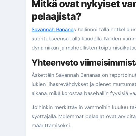
Mitkä ovat nykyiset v
pelaajista?
Savannah Banana
s hallinnoi tällä hetkellä
suoritukseensa tällä kaudella. Näiden vam
dynamiikan ja mahdollisten toipumisaikata
Yhteenveto viimeisimmis
Äskettäin Savannah Bananas on raportoinut 
lukien lihasrevähdykset ja pienet murtuma
aikana, mikä korostaa baseballin fyysisiä va
Joihinkin merkittäviin vammoihin kuuluu t
syöttäjällä. Molemmat pelaajat ovat arvioit
määrittämiseksi.